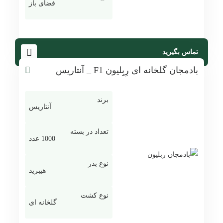
فضای باز
تماس بگیرید
بادمجان گلخانه ای رِبِلیون F1 _ آنتاریس
برند
آنتاریس
تعداد در بسته
1000 عدد
نوع بذر
هیبرید
نوع کشت
گلخانه ای