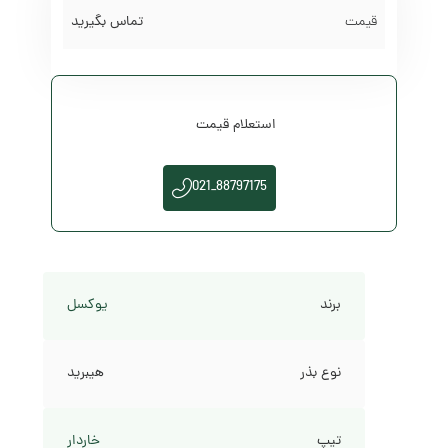
تماس بگیرید
استعلام قیمت
021_88797175
برند
یوکسل
نوع بذر
هیبرید
تیپ
خاردار