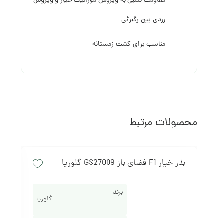
مقاومت نسبی به ویروس موزائیک خیار و ویروس
زردی بین رگبرگی
مناسب برای کشت زمستانه
محصولات مرتبط
بذر خیار F1 فضای باز GS27009 گلوریا
خ
برند
گلوریا